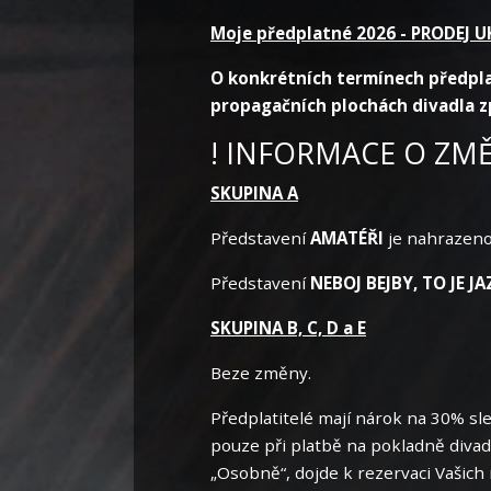
Moje předplatné 2026 - PRODEJ
O konkrétních termínech předpla
propagačních plochách divadla z
! INFORMACE O ZM
SKUPINA A
Představení
AMATÉŘI
je nahrazen
Představení
NEBOJ BEJBY, TO JE JA
SKUPINA B, C, D a E
Beze změny.
Předplatitelé mají nárok na 30% sl
pouze při platbě na pokladně divad
„Osobně“, dojde k rezervaci Vašich 