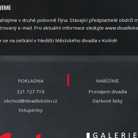
UJEME
hájíme v druhé polovině října. Stávající předplatitelé obdrží
rovaný e-mail. Pro aktuální informace sledujte www.divadloko
e na setkání v hledišti Městského divadla v Kolíně!
POKLADNA
NABÍZÍME
321 727 719
Pronájem divadla
obchod@divadlokolin.cz
Dárkové šeky
Vstupenky