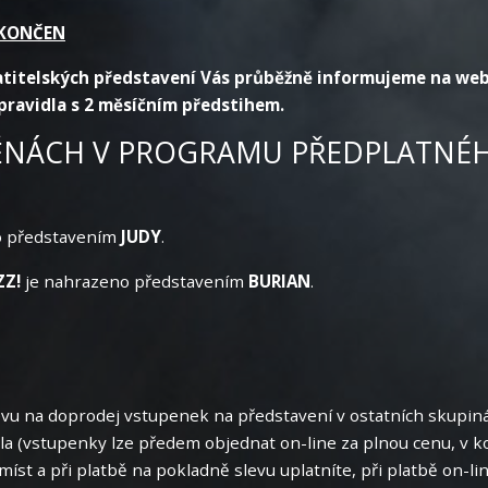
 UKONČEN
titelských představení Vás průběžně informujeme na web
pravidla s 2 měsíčním předstihem.
ĚNÁCH V PROGRAMU PŘEDPLATNÉHO
o představením
JUDY
.
ZZ!
je nahrazeno představením
BURIAN
.
evu na doprodej vstupenek na představení v ostatních skupiná
la (vstupenky lze předem objednat on-line za plnou cenu, v k
míst a při platbě na pokladně slevu uplatníte, při platbě on-