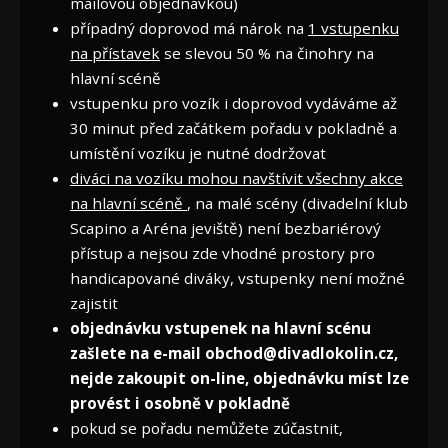
mailovou objednávkou)
případný doprovod má nárok na
1 vstupenku
na přístavek
se slevou 50 % na činohry na
hlavní scéně
vstupenku pro vozík i doprovod vydáváme až
30 minut před začátkem pořadu v pokladně a
umístění vozíku je nutné dodržovat
diváci na vozíku mohou navštívit všechny akce
na hlavní scéně
, na malé scény (divadelní klub
Scapino a Aréna jeviště) není bezbariérový
přístup a nejsou zde vhodné prostory pro
handicapované diváky, vstupenky není možné
zajistit
objednávku vstupenek na hlavní scénu
zašlete na e-mail obchod@divadlokolin.cz,
nejde zakoupit on-line, objednávku míst lze
provést i osobně v pokladně
pokud se pořadu nemůžete zúčastnit,