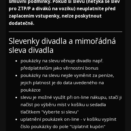
smluvní podmínky. Pokud si slevu (netýká se slev
pro ZTP/P a diváků na vozíku) neuplatníte před
zaplacením vstupenky, nelze poskytnout
dodatečně.
Slevenky divadla a mimořádná
sleva divadla
poukázky na slevu věnuje divadlo např.
předplatitelům jako věrnostní bonus
poukázky na slevu nejde vyměnit za peníze,
jejich platnost je do data uvedeného na
poukázce
slevu je možné využít při on-line nákupu, stačí ji
načíst po výběru míst v košíku u sedadla
tlačítkem "Vyberte si slevu"
uplatnění poukázek on-line - v košíku vyplnit
číslo poukázky do pole "Uplatnit kupón"