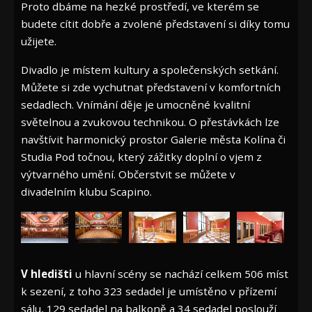
Proto dbáme na hezké prostředí, ve kterém se
budete cítit dobře a zvolené představení si díky tomu
užijete.
Divadlo je místem kultury a společenských setkání.
Můžete si zde vychutnat představení v komfortních
sedadlech. Vnímání děje je umocněné kvalitní
světelnou a zvukovou technikou. O přestávkách lze
navštívit harmonický prostor Galerie města Kolína či
Studia Pod točnou, který zážitky doplní o vjem z
výtvarného umění. Občerstvit se můžete v
divadelním klubu Scapino.
V hledišti
u hlavní scény se nachází celkem 506 míst
k sezení, z toho 323 sedadel je umístěno v přízemí
sálu, 129 sedadel na balkoně a 34 sedadel poslouží