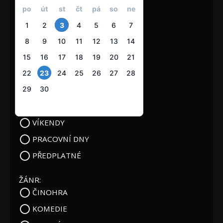
po
út
st
čt
pá
so
ne
1
2
3
4
5
6
7
8
9
10
11
12
13
14
15
16
17
18
19
20
21
22
23
24
25
26
27
28
29
30
VÍKENDY
PRACOVNÍ DNY
PŘEDPLATNÉ
ŽÁNR:
ČINOHRA
KOMEDIE