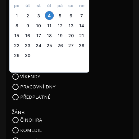
po
út
st
čt
pá
so
ne
1
2
3
4
5
6
7
8
9
10
11
12
13
14
15
16
17
18
19
20
21
22
23
24
25
26
27
28
29
30
VÍKENDY
PRACOVNÍ DNY
PŘEDPLATNÉ
ŽÁNR:
ČINOHRA
KOMEDIE