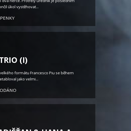
 dva herce. Protřelý úředník je posledním
čil úkol vystěhovat...
UPENKY
RIO (I)
k velkého formátu Francesco Piu se během
etabloval jako velmi...
RODÁNO