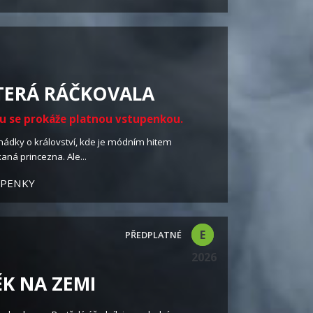
KTERÁ RÁČKOVALA
ku se prokáže platnou vstupenkou.
hádky o království, kde je módním hitem
ná princezna. Ale...
UPENKY
E
2026
K NA ZEMI