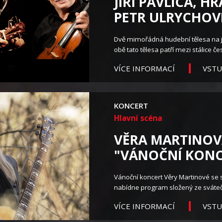
JIŘÍ PAVLICA, H
PETR ULRYCHOVI
Dvě mimořádná hudební tělesa na j
obě tato tělesa patří mezi stálice če
VST
VÍCE INFORMACÍ
KONCERT
Hlavní scéna
VĚRA MARTINOV
"VÁNOČNÍ KONC
Vánoční koncert Věry Martinové se
nabídne program složený ze sváteč
VST
VÍCE INFORMACÍ