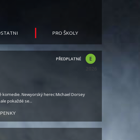
STATNI
PRO ŠKOLY
E
2026
vé komedie. Newyorský herec Michael Dorsey
 ale pokaždé se...
UPENKY