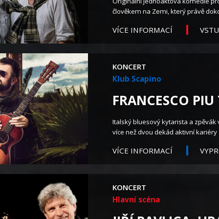
Originální jednoaktová komedie pro
člověkem na Zemi, který právě dokon
VST
VÍCE INFORMACÍ
KONCERT
Klub Scapino
FRANCESCO PIU T
Italský bluesový kytarista a zpěvá
více než dvou dekád aktivní kariéry 
VÍCE INFORMACÍ
VYP
KONCERT
Hlavní scéna