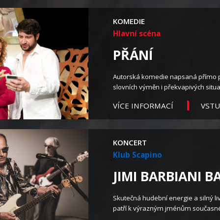
KOMEDIE
Hlavní scéna
PŘÁNÍ
Autorská komedie napsaná přímo pro
slovních výměn i překvapivých situací
VST
VÍCE INFORMACÍ
KONCERT
Klub Scapino
JIMI BARBIANI BA
Skutečná hudební energie a silný liv
patří k výrazným jménům současné