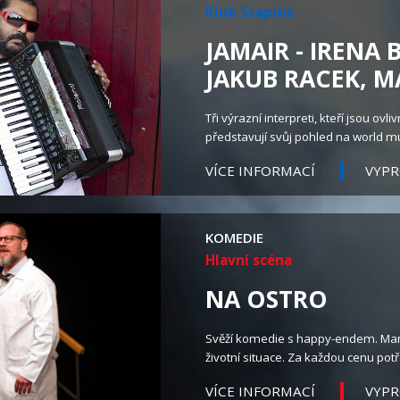
Klub Scapino
JAMAIR - IRENA
JAKUB RACEK, M
Tři výrazní interpreti, kteří jsou o
představují svůj pohled na world mu
VÍCE INFORMACÍ
VYP
KOMEDIE
Hlavní scéna
NA OSTRO
Svěží komedie s happy-endem. Manž
životní situace. Za každou cenu potře
VÍCE INFORMACÍ
VYP