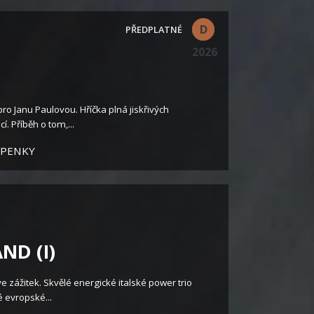
D
2026
 Janu Paulovou. Hříčka plná jiskřivých
. Příběh o tom,...
UPENKY
ND (I)
e zážitek. Skvělé energické italské power trio
 evropské...