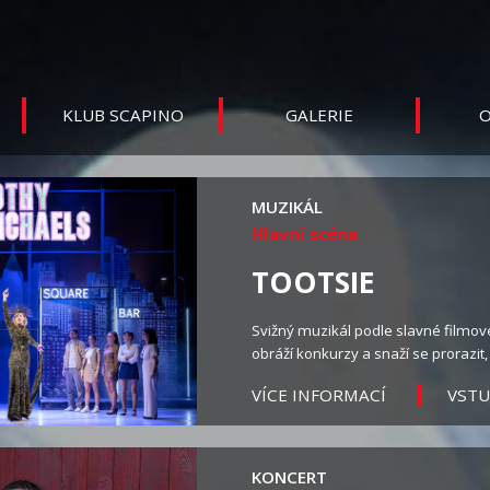
KLUB SCAPINO
GALERIE
O
MUZIKÁL
Hlavní scéna
TOOTSIE
Svižný muzikál podle slavné filmo
obráží konkurzy a snaží se prorazit,
VST
VÍCE INFORMACÍ
KONCERT