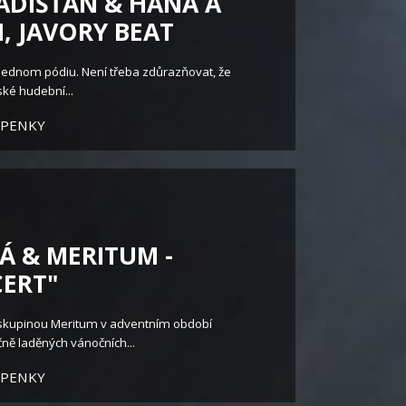
RADIŠŤAN & HANA A
, JAVORY BEAT
ednom pódiu. Není třeba zdůrazňovat, že
ské hudební...
UPENKY
Á & MERITUM -
ERT"
 skupinou Meritum v adventním období
ně laděných vánočních...
UPENKY