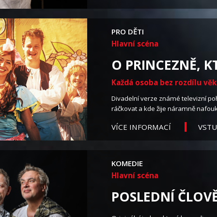
PRO DĚTI
Hlavní scéna
O PRINCEZNĚ, 
Každá osoba bez rozdílu vě
Divadelní verze známé televizní po
ráčkovat a kde žije náramně nafouka
VST
VÍCE INFORMACÍ
KOMEDIE
Hlavní scéna
POSLEDNÍ ČLOVĚ