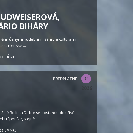
 BUDWEISEROVÁ,
ÁRIO BIHÁRY
vlivněni různými hudebními žánry a kulturami
sic: romské,...
RODÁNO
C
2026
elé Rollie a Dafné se dostanou do tíživé
bují peníze, stejně...
RODÁNO