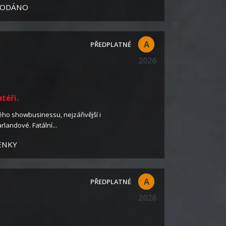
RODÁNO
A
2026
téři.
ého showbusinessu, nejzářivější i
rlandové. Fatální...
ENKY
A
2026