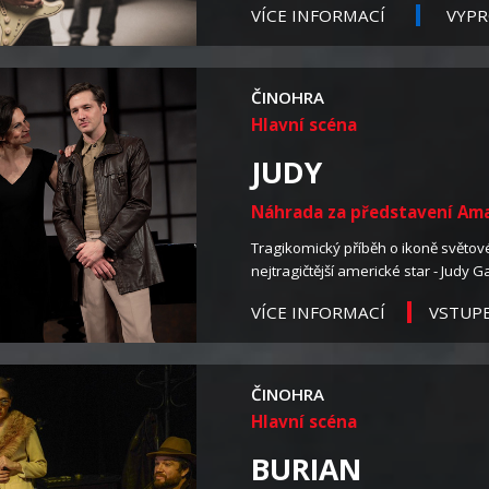
VÍCE INFORMACÍ
VYP
ČINOHRA
Hlavní scéna
JUDY
Náhrada za představení Ama
Tragikomický příběh o ikoně světov
nejtragičtější americké star - Judy Ga
VSTUP
VÍCE INFORMACÍ
ČINOHRA
Hlavní scéna
BURIAN