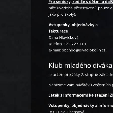
Pro seniory, rodiče s dětmi a dal
níže uvedená představení (pouze o
jako pro školy).
Vstupenky, objednávky a
fakturace
Dana Hlavičková
telefon: 321 727 719
e-mail:
obchod@divadlokolin.cz
Klub mladého diváka
je určen pro žáky 2. stupně základn
Nabízíme vám návštěvu večerních 
Leták s informacemi ke stažení Z
Vstupenky, objednávky a inform
Ing. Lucie Flachsová