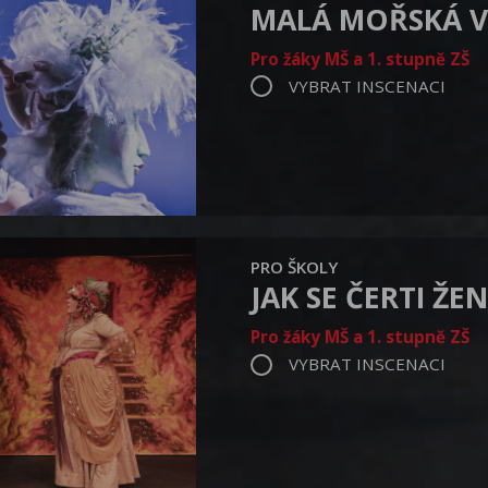
MALÁ MOŘSKÁ V
Pro žáky MŠ a 1. stupně ZŠ
VYBRAT INSCENACI
PRO ŠKOLY
JAK SE ČERTI ŽEN
Pro žáky MŠ a 1. stupně ZŠ
VYBRAT INSCENACI