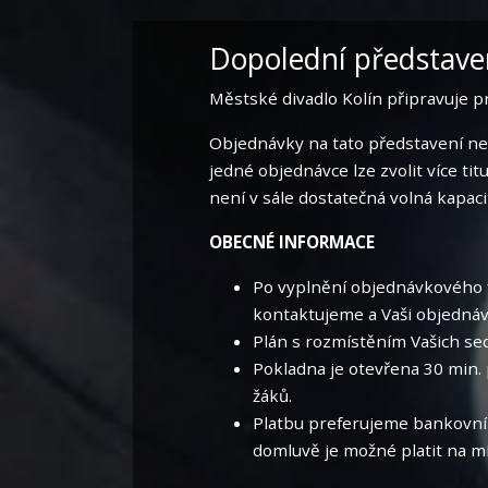
Dopolední představe
Městské divadlo Kolín připravuje 
Objednávky na tato představení nep
jedné objednávce lze zvolit více ti
není v sále dostatečná volná kapaci
OBECNÉ INFORMACE
Po vyplnění objednávkového f
kontaktujeme a Vaši objednáv
Plán s rozmístěním Vašich se
Pokladna je otevřena 30 min.
žáků.
Platbu preferujeme bankovní
domluvě je možné platit na m