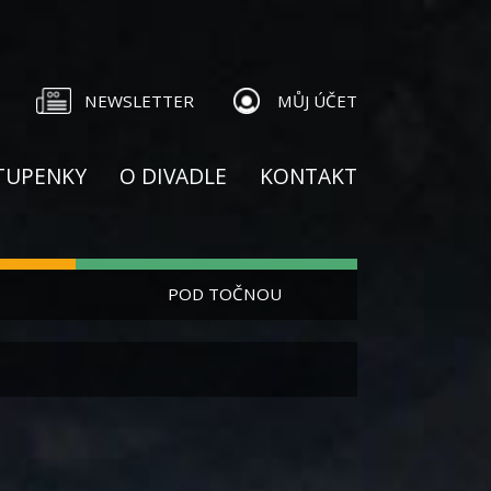
NEWSLETTER
MŮJ ÚČET
TUPENKY
O DIVADLE
KONTAKT
POD TOČNOU