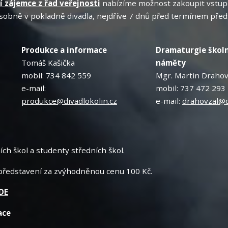
ší zájemce z řad veřejnosti
nabízíme možnost zakoupit vstupe
sobně v pokladně divadla, nejdříve 7 dnů před termínem předs
Produkce a informace
Dramaturgie školn
Tomáš Kašička
náměty
mobil: 734 842 559
Mgr. Martin Drahov
e-mail:
mobil: 737 472 293
produkce@divadlokolin.cz
e-mail:
drahovzal@d
ích škol a studenty středních škol.
představení za zvýhodněnou cenu 100 Kč.
DE
ace