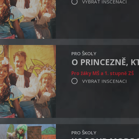
VYBRAT INSCENACI
PRO ŠKOLY
O PRINCEZNĚ, 
Pro žáky MŠ a 1. stupně ZŠ
VYBRAT INSCENACI
PRO ŠKOLY