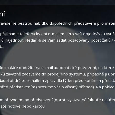
ní
pravidelně pestrou nabídku dopoledních představení
pro mateř
řijímáme telefonicky ani e-mailem. Pro Vaši objednávku využij
tulů najednou). Nedaří-li se Vám zadat požadovaný počet žáků /
ta.
ormuláře obdržíte na e-mail automatické potvrzení, na které
ku závazně zadáváme do prodejního systému, případně ji upr
dadel obdržíte e-mailem zpravidla týden před konáním předst
 před představením (prosíme Vás o včasný příchod). Na poklad
m převodem po představení (oproti vystavené faktuře na úče
ístě hotově nebo kartou.