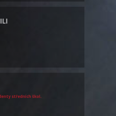
ILI
udenty středních škol.