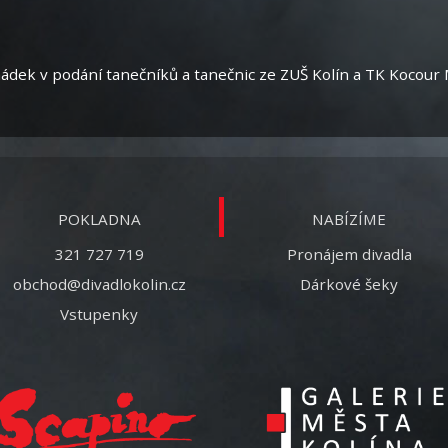
ádek v podání tanečníků a tanečnic ze ZUŠ Kolín a TK Kocour
POKLADNA
NABÍZÍME
321 727 719
Pronájem divadla
obchod@divadlokolin.cz
Dárkové šeky
Vstupenky