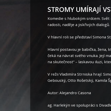
STROMY UMÍRAJÍ VS
Komedie s hlubokým srdcem. Svět m
radosti, naděje a jiskřivých dialogů.
V hlavní roli se představí Simona St
Hlavní postavou je babička, žena, kt
čeká na návrat svého vnuka. Její m
na skutečnost“ – laskavou iluzi, kt
V režii Vladimíra Strniska hrají: Si
Gebouský, Otto Rošetský, Kamila Š
Autor: Alejandro Casona
ag. Harlekýn ve spolupráci s Divadl