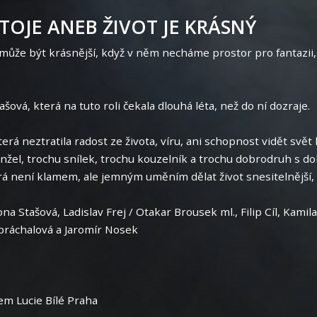
TOJE ANEB ŽIVOT JE KRÁSNÝ
ůže být krásnější, když v něm necháme prostor pro fantazii,
ašová, která na tuto roli čekala dlouhá léta, než do ní dozraje.
erá neztratila radost ze života, víru, ani schopnost vidět svět l
anžel, trochu snílek, trochu kouzelník a trochu dobrodruh s d
erá není klamem, ale jemným uměním dělat život snesitelnější, v
mona Stašová, Ladislav Frej / Otakar Brousek ml., Filip Cíl, Ka
práchalová a Jaromír Nosek
em Lucie Bílé Praha