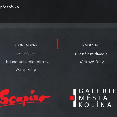
 přestávka
POKLADNA
NABÍZÍME
321 727 719
Pronájem divadla
obchod@divadlokolin.cz
Dárkové šeky
Vstupenky