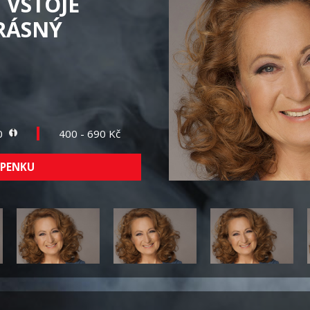
 VSTOJE
KRÁSNÝ
40
400 - 690 Kč
UPENKU