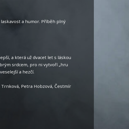
 laskavost a humor. Příběh plný
epší, a která už dvacet let s láskou
obrým srdcem, pro ni vytvoří „hru
eselejší a hezčí.
mila Trnková, Petra Hobzová, Čestmír