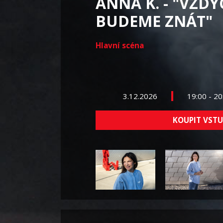
ANNA K. - "VŽDY
BUDEME ZNÁT"
Hlavní scéna
3.12.2026
19:00 - 2
KOUPIT VST