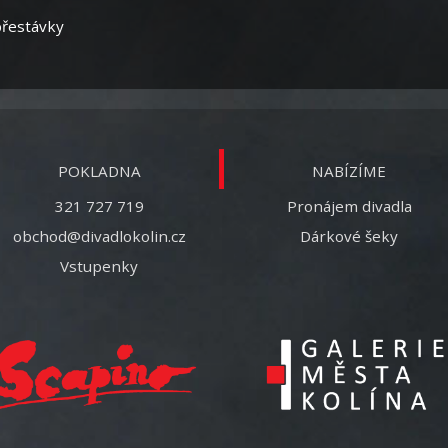
přestávky
POKLADNA
NABÍZÍME
321 727 719
Pronájem divadla
obchod@divadlokolin.cz
Dárkové šeky
Vstupenky