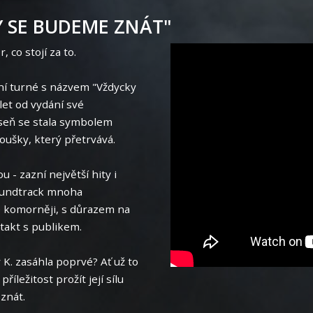
Y SE BUDEME ZNÁT"
, co stojí za to.
tní turné s názvem "Vždycky
let od vydání své
íseň se stala symbolem
oušky, který přetrvává.
 - zazní největší hity i
soundtrack mnoha
 komorněji, s důrazem na
takt s publikem.
K. zasáhla poprvé? Ať už to
říležitost prožít její sílu
znát.