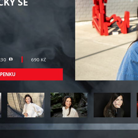
CKY SE
0:30
690 Kč
UPENKU