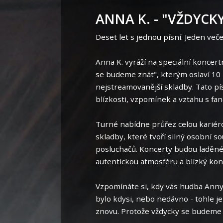
ANNA K. - "VŽDYCK
Deset let s jednou písní. Jeden večer
Anna K. vyráží na speciální koncer
se budeme znát", kterým oslaví 10 
nejstreamovanější skladby. Tato p
blízkosti, vzpomínek a vztahu s fan
Turné nabídne průřez celou kariérou
skladby, které tvoří silný osobní 
posluchačů. Koncerty budou laděné
autentickou atmosféru a blízký kon
Vzpomínáte si, kdy vás hudba Anny 
bylo kdysi, nebo nedávno - tohle je p
znovu. Protože vždycky se budeme 