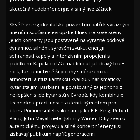
Skutečná hudební energie a silný live zážitek.
Skvělé energické italské power trio patří k výrazným
jménům současné evropské blues-rockové scény.
Jejich koncerty jsou postavené na výrazné pódiové
dynamice, silném, syrovém zvuku, energii,
sehranosti kapely a intenzivním propojení s
publikem. Kapela dokáže nabídnout jak dravý blues-
rock, tak i emotivnější polohy s důrazem na
atmosféru a muzikantskou kvalitu. Charismatický
kytarista Jimi Barbiani je považovaný za jednoho z
nejlepších slide kytaristů v Evropě, kdy kombinuje
technickou preciznost s autentickým citem pro
blues. Pódium sdíleli s ikonami jako B.B. King, Robert
Plant, John Mayall nebo Johnny Winter. Díky svému
autentickému projevu a silné koncertní energii si
získávají publikum napříč generacemi.