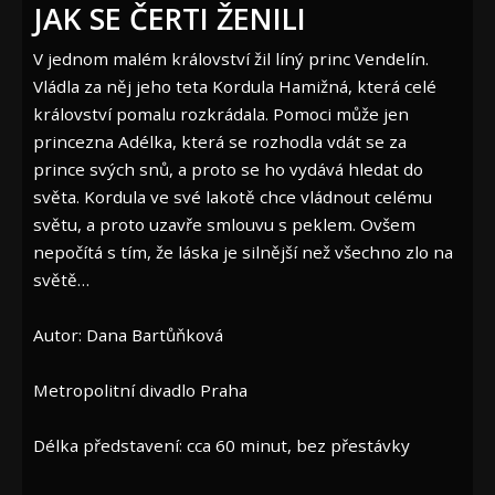
JAK SE ČERTI ŽENILI
V jednom malém království žil líný princ Vendelín.
Vládla za něj jeho teta Kordula Hamižná, která celé
království pomalu rozkrádala. Pomoci může jen
princezna Adélka, která se rozhodla vdát se za
prince svých snů, a proto se ho vydává hledat do
světa. Kordula ve své lakotě chce vládnout celému
světu, a proto uzavře smlouvu s peklem. Ovšem
nepočítá s tím, že láska je silnější než všechno zlo na
světě…
Autor: Dana Bartůňková
Metropolitní divadlo Praha
Délka představení: cca 60 minut, bez přestávky