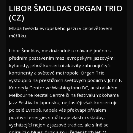
LIBOR ŠMOLDAS ORGAN TRIO
(CZ)
Mladá hvězda evropského jazzu v celosvětovém
měřítku.
Libor Šmoldas, mezinárodně uznávané jméno s
předním postavením mezi evropskými jazzovými
kytaristy, jehož koncertní aktivity zahrnují čtyři
kontinenty a světové metropole. Organ Trio
vystoupilo na prestižních světových pódiích v John F.
Kennedy Center ve Washingtonu DC, australském
Melbourne Recital Centre či na festivalu Yokohama
Jazz Festival v Japonsku, nejčastěji však koncertuje
po celé Evropě. Kapela vás překvapí přívalem
pozitivní energie, s níž hraje vlastní skladby,
vycházející nejen z jazzové tradice, ale silně se
opírající o blues, funk a soul šedesátých let. O