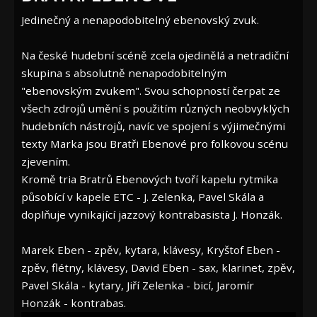
Jedinečný a nenapodobitelný ebenovský zvuk.
Na české hudební scéně zcela ojedinělá a netradiční
skupina s absolutně nenapodobitelným
"ebenovským zvukem". Svou schopností čerpat ze
všech zdrojů umění s použitím různých neobvyklých
hudebních nástrojů, navíc ve spojení s výjimečnými
texty Marka jsou Bratři Ebenové pro folkovou scénu
zjevením.
Kromě tria Bratrů Ebenových tvoří kapelu rytmika
působící v kapele ETC - J. Zelenka, Pavel Skála a
doplňuje vynikající jazzový kontrabasista J. Honzák.
Marek Eben - zpěv, kytara, klávesy, Kryštof Eben -
zpěv, flétny, klávesy, David Eben - sax, klarinet, zpěv,
Pavel Skála - kytary, Jiří Zelenka - bicí, Jaromír
Honzák - kontrabas.