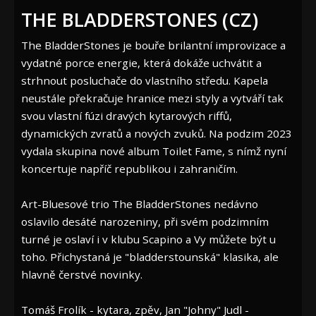
THE BLADDERSTONES (CZ)
The BladderStones je bouře brilantní improvizace a
vydatné porce energie, která dokáže uchvátit a
strhnout posluchače do vlastního středu. Kapela
neustále překračuje hranice mezi styly a vytváří tak
svou vlastní fúzi dravých kytarových riffů,
dynamických zvratů a nových zvuků. Na podzim 2023
vydala skupina nové album Toilet Fame, s nímž nyní
koncertuje napříč republikou i zahraničím.
Art-Bluesové trio The BladderStones nedávno
oslavilo desáté narozeniny, při svém podzimním
turné je oslaví i v klubu Scapino a Vy můžete být u
toho. Přichystaná je "bladderstounská" klasika, ale
hlavně čerstvé novinky.
Tomáš Frolík - kytara, zpěv, Jan "Johny" Judl -