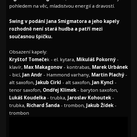
pohledem na věc, mladistvou energií a dravostí.
Swing v podání Jana Smigmatora a jeho kapely
rozhodně není stará hudba a patří mezi
současnou špičku.
Obsazení kapely:
Kryštof Tomeče
k - el. kytara,
Mikuláš Pokorný
-
klavír,
Max Makagonov
- kontrabas,
Marek Urbánek
- bicí,
Jan Andr
- Hammond varhany,
Martin Plachý
-
alt saxofon,
Jakub Cirkl
- alt saxofon,
Jan Kyncl
-
tenor saxofon,
Ondřej Klímek
- baryton saxofon,
Lukáš Koudelka
- trubka,
Jaroslav Kohoutek
-
trubka,
Richard Šanda
- trombon,
Jakub Žídek
-
trombon