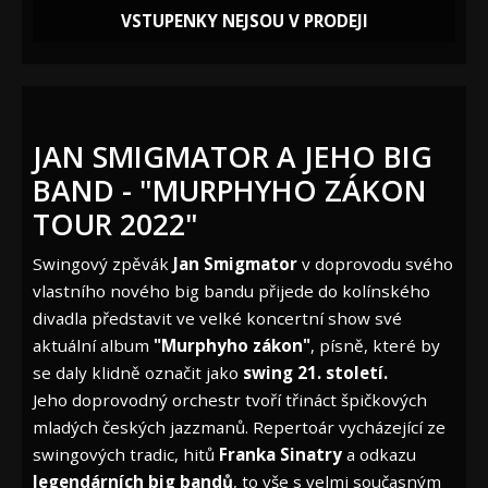
VSTUPENKY NEJSOU V PRODEJI
JAN SMIGMATOR A JEHO BIG
BAND - "MURPHYHO ZÁKON
TOUR 2022"
Swingový zpěvák
Jan Smigmator
v doprovodu svého
vlastního nového big bandu přijede do kolínského
divadla představit ve velké koncertní show své
aktuální album
"Murphyho zákon"
, písně, které by
se daly klidně označit jako
swing 21. století.
Jeho doprovodný orchestr tvoří třináct špičkových
mladých českých jazzmanů. Repertoár vycházející ze
swingových tradic, hitů
Franka Sinatry
a odkazu
legendárních big bandů
, to vše s velmi současným